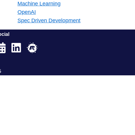
Machine Learning
OpenAI
Spec Driven Development
cial
5