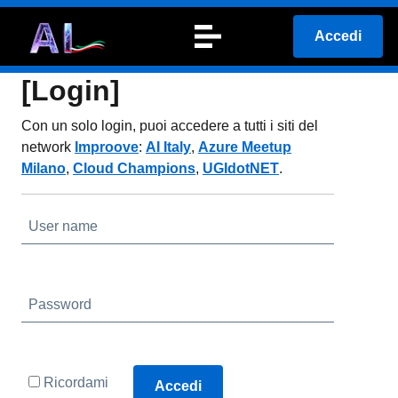
Accedi
[Login]
Con un solo login, puoi accedere a tutti i siti del
network
Improove
:
AI Italy
,
Azure Meetup
Milano
,
Cloud Champions
,
UGIdotNET
.
User name
Password
Ricordami
Accedi